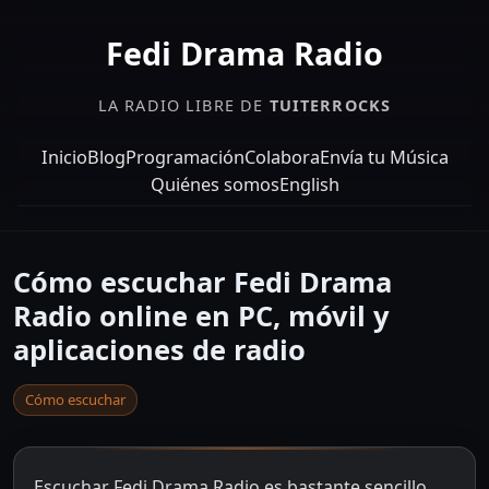
Fedi Drama Radio
LA RADIO LIBRE DE
TUITERROCKS
Inicio
Blog
Programación
Colabora
Envía tu Música
Quiénes somos
English
Cómo escuchar Fedi Drama
Radio online en PC, móvil y
aplicaciones de radio
Cómo escuchar
Escuchar Fedi Drama Radio es bastante sencillo.